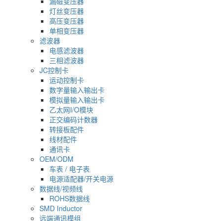
漏磁变压器
灯丝变压器
高压变压器
单相变压器
滤波器
电感滤波器
三相滤波器
JC控制卡
运动控制卡
数字量输入输出卡
模拟量输入输出卡
乙太网I/O模块
正交编码计数器
转接板配件
线材配件
通讯卡
OEM/ODM
车表 / 电子表
电源适配器/开关电源
数据线/视频线
ROHS数据线
SMD Inductor
远端通讯模组