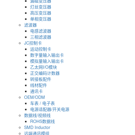
漏磁变压器
灯丝变压器
高压变压器
单相变压器
滤波器
电感滤波器
三相滤波器
JC控制卡
运动控制卡
数字量输入输出卡
模拟量输入输出卡
乙太网I/O模块
正交编码计数器
转接板配件
线材配件
通讯卡
OEM/ODM
车表 / 电子表
电源适配器/开关电源
数据线/视频线
ROHS数据线
SMD Inductor
远端通讯模组