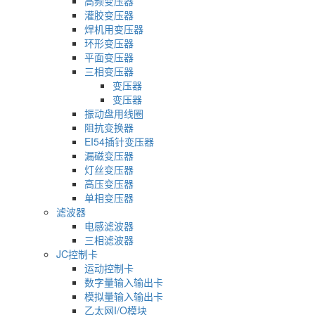
高频变压器
灌胶变压器
焊机用变压器
环形变压器
平面变压器
三相变压器
变压器
变压器
振动盘用线圈
阻抗变换器
EI54插针变压器
漏磁变压器
灯丝变压器
高压变压器
单相变压器
滤波器
电感滤波器
三相滤波器
JC控制卡
运动控制卡
数字量输入输出卡
模拟量输入输出卡
乙太网I/O模块