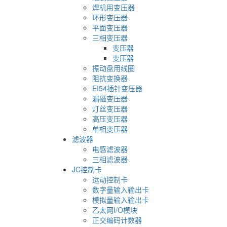
焊机用变压器
环形变压器
平面变压器
三相变压器
变压器
变压器
振动盘用线圈
阻抗变换器
EI54插针变压器
漏磁变压器
灯丝变压器
高压变压器
单相变压器
滤波器
电感滤波器
三相滤波器
JC控制卡
运动控制卡
数字量输入输出卡
模拟量输入输出卡
乙太网I/O模块
正交编码计数器